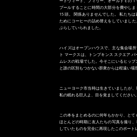
ートウィード、フィリー、オールド E の 
プールすることに時間の大部分を費やしまし
15 頭。 関係ありませんでした。 私た
ためにコーヒーの詰め替えをしていました
ぶらしていられました。
ハイズはオープンハウスで、主な集会場所
ト マークスは、トンプキンス スクエア 
ムレスの戦場でした。今そこにいるヒップ
と誰の区別もつかない群衆からは程遠い場
ニューヨーク市当時は生きていましたが、
私の眠れる巨人よ、目を覚ましてください
この本をまとめるのに何年もかかり、とても
ほとんどの時期に友人たちの写真を撮り、
していたものを完全に再現したこのポート