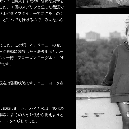
1 セントを購入するために必要な資金を
た。 1 回のスプリフと狂った後流で
ちは路上やダイブダイナーで寒さをしのぐ
。どこへでも行けるので、みんなぶら
でした。この頃、A アベニューのセン
パーク暴動に関与した不法占拠者とホー
スター街、フローズン ヨーグルト、誰
所です。
現在は昏睡状態です。ニューヨーク市
。
感動しました。 ハイと私は、10代の
非常に多くの人が外側から捉えようと
レートを作成しました。