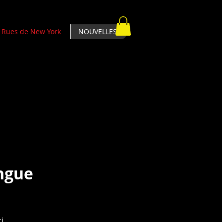
Rues de New York
NOUVELLES
Postes en vedette
angue
i.