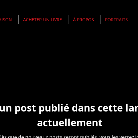
AISON
ACHETER UN LIVRE
À PROPOS
PORTRAITS
ié dans cette langue actuellement
ux posts seront publiés, vous les verrez ici.
un post publié dans cette l
actuellement
Dès que de nouveaux posts seront publiés, vous les verrez ic